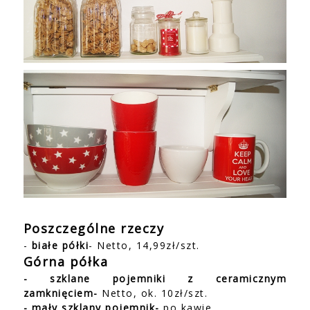
Poszczególne rzeczy
-
białe półki
- Netto, 14,99zł/szt.
Górna półka
-
szklane pojemniki z ceramicznym
zamknięciem
-
Netto, ok. 10zł/szt.
- mały szklany pojemnik
-
po kawie