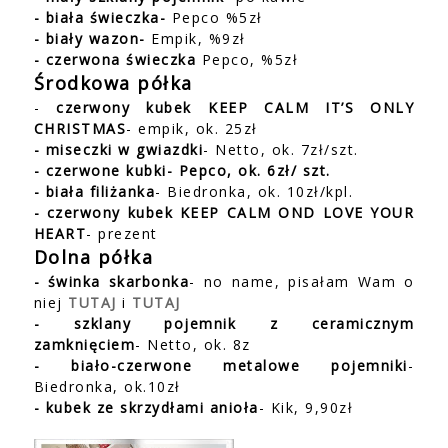
- biała świeczka
-
Pepco %5zł
- biały wazon
-
Empik, %9zł
- czerwona świeczka
Pepco, %5zł
Środkowa półka
-
czerwony kubek KEEP CALM IT’S ONLY
CHRISTMAS
- empik, ok. 25zł
- miseczki w gwiazdki
- Netto, ok. 7zł/szt.
- czerwone kubki- Pepco, ok. 6zł/ szt.
- biała filiżanka
- Biedronka, ok. 10zł/kpl.
- czerwony kubek KEEP CALM OND LOVE YOUR
HEART
- prezent
Dolna półka
- świnka skarbonka
- no name, pisałam Wam o
niej
TUTAJ
i
TUTAJ
- szklany pojemnik z ceramicznym
zamknięciem
- Netto, ok. 8z
- biało-czerwone metalowe pojemniki
-
Biedronka, ok.10zł
- kubek ze skrzydłami anioła
- Kik, 9,90zł