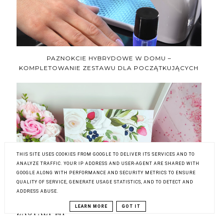
PAZNOKCIE HYBRYDOWE W DOMU –
KOMPLETOWANIE ZESTAWU DLA POCZĄTKUJĄCYCH
THIS SITE USES COOKIES FROM GOOGLE TO DELIVER ITS SERVICES AND TO
PURE BEAUTY BOX - EDYCJA ROSE STORIES -
ANALYZE TRAFFIC. YOUR IP ADDRESS AND USER-AGENT ARE SHARED WITH
ZAWARTOŚĆ
GOOGLE ALONG WITH PERFORMANCE AND SECURITY METRICS TO ENSURE
QUALITY OF SERVICE, GENERATE USAGE STATISTICS, AND TO DETECT AND
ADDRESS ABUSE.
LEARN MORE
GOT IT
ZAUFALI MI