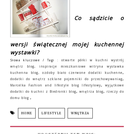
Co sądzicie o
wersji świątecznej mojej kuchennej
wystawki?
Słowa kluczowe / Tagi :
otwarte półki w kuchni wystrój
wnętrz blog,
inspiracje mieszkaniowe
witryna wystawka
kuchenna blog
,
ozdoby
biało czerwone dodatki kuchenne
,
dodatki do wnętrz
szklane pojemniki do przechowywaniag
,
Marcelka Fashion and lifestyle blog lifestylowy
,
wyjątkowe
dodatki do kuchni z Biedronki blog
,
wnętrza blog
,
rzeczy do
domu blog
,
HOME
LIFESTYLE
WNĘTRZA
UDOSTĘPNIJ TEN WPIS: