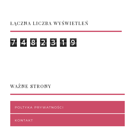
ŁĄCZNA LICZBA WYŚWIETLEŃ
7
4
8
2
3
1
9
WAŻNE STRONY
POLTYKA PRYWATNOŚCI
KONTAKT