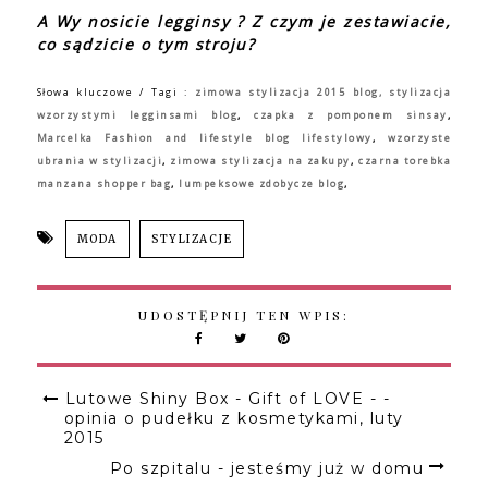
A Wy nosicie legginsy ? Z czym je zestawiacie,
co sądzicie o tym stroju?
Słowa kluczowe / Tagi :
zimowa stylizacja 2015 blog,
stylizacja
wzorzystymi legginsami blog
,
czapka z pomponem sinsay
,
Marcelka Fashion and lifestyle blog lifestylowy
,
wzorzyste
ubrania w stylizacji
,
zimowa stylizacja na zakupy
,
czarna torebka
manzana shopper bag
,
lumpeksowe zdobycze blog
,
MODA
STYLIZACJE
UDOSTĘPNIJ TEN WPIS:
Lutowe Shiny Box - Gift of LOVE - -
opinia o pudełku z kosmetykami, luty
2015
Po szpitalu - jesteśmy już w domu