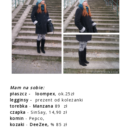
Mam na sobie:
płaszcz -
loompex
, ok.25zł
legginsy -
prezent od koleżanki
torebka
-
Manzana
89 zł
czapka
- SinSay, 14,90 zł
komin
- Pepco,
kozaki
-
DeeZee,
% 85 zł