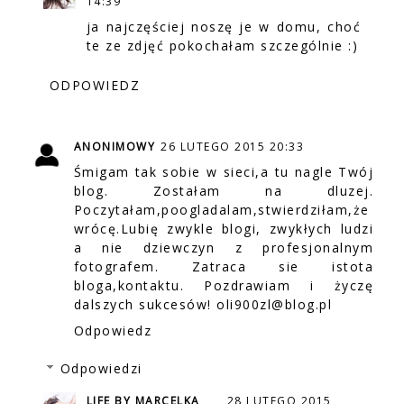
14:39
ja najczęściej noszę je w domu, choć
te ze zdjęć pokochałam szczególnie :)
ODPOWIEDZ
ANONIMOWY
26 LUTEGO 2015 20:33
Śmigam tak sobie w sieci,a tu nagle Twój
blog. Zostałam na dluzej.
Poczytałam,poogladalam,stwierdziłam,że
wrócę.Lubię zwykle blogi, zwykłych ludzi
a nie dziewczyn z profesjonalnym
fotografem. Zatraca sie istota
bloga,kontaktu. Pozdrawiam i życzę
dalszych sukcesów! oli900zl@blog.pl
Odpowiedz
Odpowiedzi
LIFE BY MARCELKA
28 LUTEGO 2015