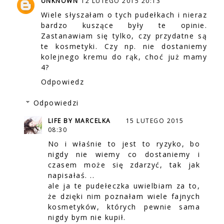
UNKNOWN
12 LUTEGO 2015 20:13
Wiele słyszałam o tych pudełkach i nieraz
bardzo kuszące były te opinie.
Zastanawiam się tylko, czy przydatne są
te kosmetyki. Czy np. nie dostaniemy
kolejnego kremu do rąk, choć już mamy
4?
Odpowiedz
Odpowiedzi
LIFE BY MARCELKA
15 LUTEGO 2015
08:30
No i właśnie to jest to ryzyko, bo
nigdy nie wiemy co dostaniemy i
czasem może się zdarzyć, tak jak
napisałaś. ..
ale ja te pudełeczka uwielbiam za to,
że dzięki nim poznałam wiele fajnych
kosmetyków, których pewnie sama
nigdy bym nie kupił.