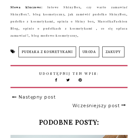
Słowa kluczowe:
lutowe ShinyBox
,
czy warto zamawiać
ShinyBox?,
blog kosmetyczny
,
jak zamówić pudełko ShinyBox
,
pudełko z kosmetykami
,
opinia o Shiny box
,
MarcelkaFashion
Blog
,
opinie o pudełkach z kosmetykami
,
co się opłaca
zamawiać?
,
blog modowo-kosmetyczny
,
PUDEŁKA Z KOSMETYKAMI
URODA
ZAKUPY
UDOSTĘPNIJ TEN WPIS:
Następny post
Wcześniejszy post
PODOBNE POSTY: