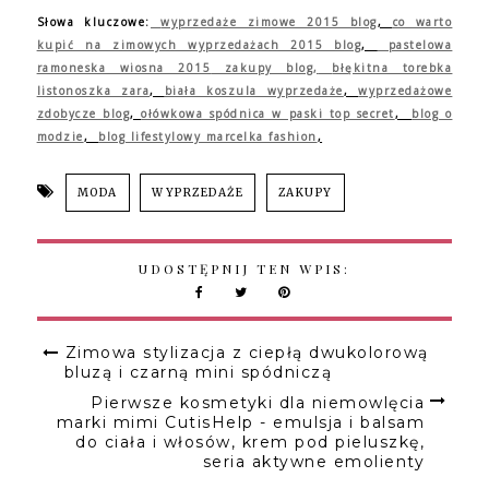
Słowa kluczowe:
wyprzedaże zimowe 2015 blog
,
co warto
kupić na zimowych wyprzedażach 2015 blog
,
pastelowa
ramoneska wiosna 2015
zakupy blog,
błękitna torebka
listonoszka zara
,
biała koszula wyprzedaże
,
wyprzedażowe
zdobycze blog
,
ołówkowa spódnica w paski top secret
,
blog o
modzie
,
blog lifestylowy marcelka fashion
,
MODA
WYPRZEDAŻE
ZAKUPY
UDOSTĘPNIJ TEN WPIS:
Zimowa stylizacja z ciepłą dwukolorową
bluzą i czarną mini spódniczą
Pierwsze kosmetyki dla niemowlęcia
marki mimi CutisHelp - emulsja i balsam
do ciała i włosów, krem pod pieluszkę,
seria aktywne emolienty