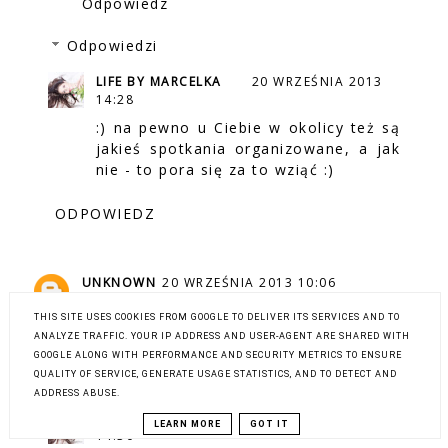
Odpowiedz
Odpowiedzi
LIFE BY MARCELKA
20 WRZEŚNIA 2013
14:28
:) na pewno u Ciebie w okolicy też są
jakieś spotkania organizowane, a jak
nie - to pora się za to wziąć :)
ODPOWIEDZ
UNKNOWN
20 WRZEŚNIA 2013 10:06
o szkoda , ze nic nie wiedzialam :(
THIS SITE USES COOKIES FROM GOOGLE TO DELIVER ITS SERVICES AND TO
Odpowiedz
ANALYZE TRAFFIC. YOUR IP ADDRESS AND USER-AGENT ARE SHARED WITH
GOOGLE ALONG WITH PERFORMANCE AND SECURITY METRICS TO ENSURE
QUALITY OF SERVICE, GENERATE USAGE STATISTICS, AND TO DETECT AND
Odpowiedzi
ADDRESS ABUSE.
LIFE BY MARCELKA
20 WRZEŚNIA 2013
LEARN MORE
GOT IT
14:30