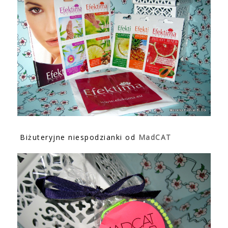
Biżuteryjne niespodzianki od
MadCAT