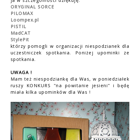
ja w szczególności dziękuję:
ORYGINAL SORCE
PILOMAX
Loompex.pl
PISTIL
MadCAT
StylePit
którzy pomogli w organizacji niespodzianek dla
uczestniczek spotkania. Poniżej upominki ze
spotkania.
UWAGA !
Mam też niespodziankę dla Was, w poniedziałek
ruszy KONKURS "na powitanie jesieni" i będę
miała kilka upominków dla Was !