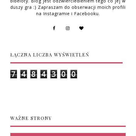
bibeloty. Blog jest odzwierciedleniem tego co jej w
duszy gra :) Zapraszam do obserwacji moich profili
na Instagramie i Facebooku.
ŁĄCZNA LICZBA WYŚWIETLEŃ
7
4
8
4
3
0
0
WAŻNE STRONY