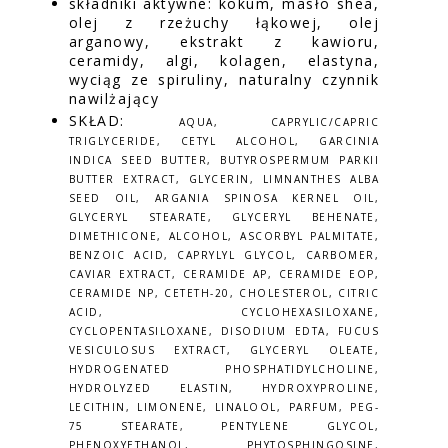
składniki aktywne: kokum, masło shea,
olej z rzeżuchy łąkowej, olej
arganowy, ekstrakt z kawioru,
ceramidy, algi, kolagen, elastyna,
wyciąg ze spiruliny, naturalny czynnik
nawilżający
SKŁAD:
AQUA, CAPRYLIC/CAPRIC
TRIGLYCERIDE, CETYL ALCOHOL, GARCINIA
INDICA SEED BUTTER, BUTYROSPERMUM PARKII
BUTTER EXTRACT, GLYCERIN, LIMNANTHES ALBA
SEED OIL, ARGANIA SPINOSA KERNEL OIL,
GLYCERYL STEARATE, GLYCERYL BEHENATE,
DIMETHICONE, ALCOHOL, ASCORBYL PALMITATE,
BENZOIC ACID, CAPRYLYL GLYCOL, CARBOMER,
CAVIAR EXTRACT, CERAMIDE AP, CERAMIDE EOP,
CERAMIDE NP, CETETH-20, CHOLESTEROL, CITRIC
ACID, CYCLOHEXASILOXANE,
CYCLOPENTASILOXANE, DISODIUM EDTA, FUCUS
VESICULOSUS EXTRACT, GLYCERYL OLEATE,
HYDROGENATED PHOSPHATIDYLCHOLINE,
HYDROLYZED ELASTIN, HYDROXYPROLINE,
LECITHIN, LIMONENE, LINALOOL, PARFUM, PEG-
75 STEARATE, PENTYLENE GLYCOL,
PHENOXYETHANOL, PHYTOSPHINGOSINE,