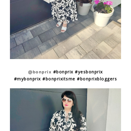
#bonprix #yesbonprix
@bonprix
#mybonprix
#bonprixitsme #bonprixbloggers