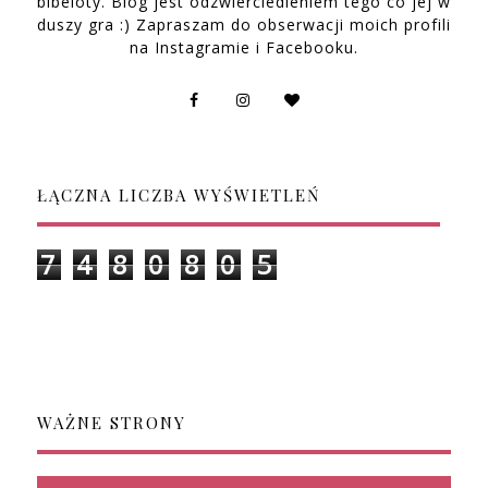
bibeloty. Blog jest odzwierciedleniem tego co jej w
duszy gra :) Zapraszam do obserwacji moich profili
na Instagramie i Facebooku.
ŁĄCZNA LICZBA WYŚWIETLEŃ
7
4
8
0
8
0
5
WAŻNE STRONY