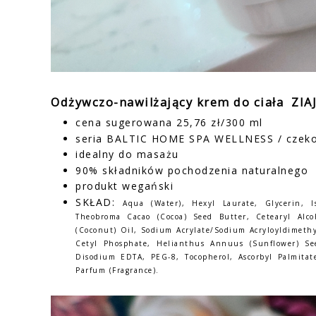
Odżywczo-nawilżający krem do ciała ZIA
cena sugerowana 25,76 zł/300 ml
seria BALTIC HOME SPA WELLNESS / czek
idealny do masażu
90% składników pochodzenia naturalnego
produkt wegański
SKŁAD:
Aqua (Water), Hexyl Laurate, Glycerin, I
Theobroma Cacao (Cocoa) Seed Butter, Cetearyl Alco
(Coconut) Oil, Sodium Acrylate/Sodium Acryloyldimethy
Cetyl Phosphate, Helianthus Annuus (Sunflower) See
Disodium EDTA, PEG-8, Tocopherol, Ascorbyl Palmitate
Parfum (Fragrance).