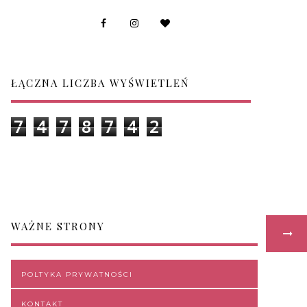
ŁĄCZNA LICZBA WYŚWIETLEŃ
7
4
7
8
7
4
2
WAŻNE STRONY
POLTYKA PRYWATNOŚCI
KONTAKT