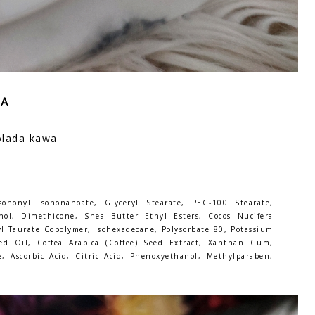
JA
olada kawa
sononyl Isononanoate, Glyceryl Stearate, PEG-100 Stearate,
hol, Dimethicone, Shea Butter Ethyl Esters, Cocos Nucifera
l Taurate Copolymer, Isohexadecane, Polysorbate 80, Potassium
d Oil, Coffea Arabica (Coffee) Seed Extract, Xanthan Gum,
, Ascorbic Acid, Citric Acid, Phenoxyethanol, Methylparaben,