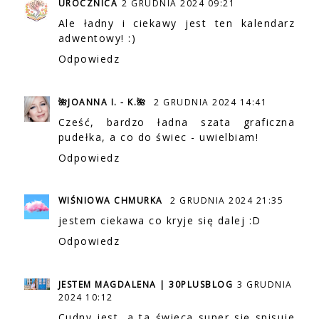
UROCZNICA
2 GRUDNIA 2024 09:21
Ale ładny i ciekawy jest ten kalendarz
adwentowy! :)
Odpowiedz
🌺JOANNA I. - K.🌺
2 GRUDNIA 2024 14:41
Cześć, bardzo ładna szata graficzna
pudełka, a co do świec - uwielbiam!
Odpowiedz
WIŚNIOWA CHMURKA
2 GRUDNIA 2024 21:35
jestem ciekawa co kryje się dalej :D
Odpowiedz
JESTEM MAGDALENA | 30PLUSBLOG
3 GRUDNIA
2024 10:12
Cudny jest, a ta świeca super się spisuje