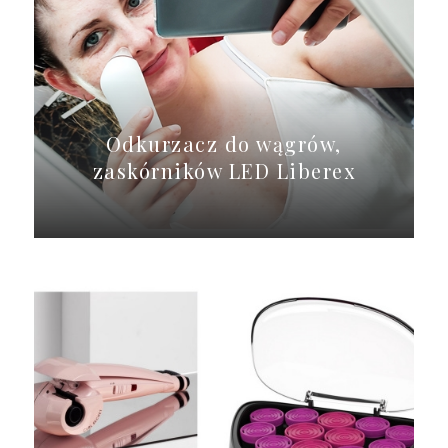
Odkurzacz do wągrów,
zaskórników LED Liberex