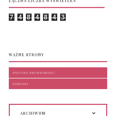
ŁĄCZNA LICZBA WYŚWIETLEŃ
7
4
8
4
8
4
3
WAŻNE STRONY
POLTYKA PRYWATNOŚCI
KONTAKT
ARCHIWUM