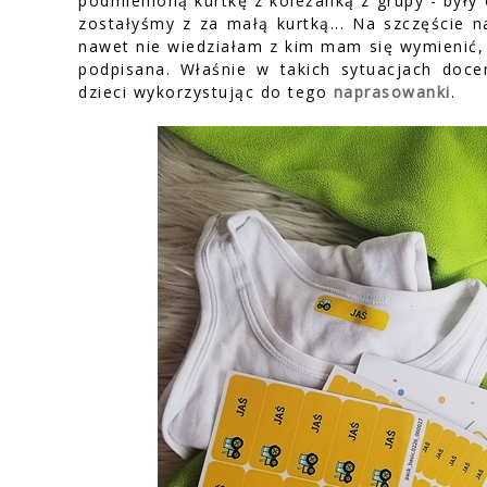
podmienioną kurtkę z koleżanką z grupy - były 
zostałyśmy z za małą kurtką... Na szczęście n
nawet nie wiedziałam z kim mam się wymienić, 
podpisana. Właśnie w takich sytuacjach doc
dzieci wykorzystując do tego
naprasowanki
.