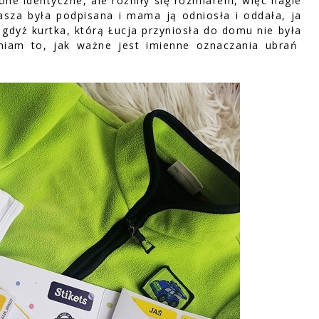
one identyczne, ale różniły się rozmiarem, więc nagle
asza była podpisana i mama ją odniosła i oddała, ja
gdyż kurtka, którą Łucja przyniosła do domu nie była
eniam to, jak ważne jest imienne oznaczania ubrań