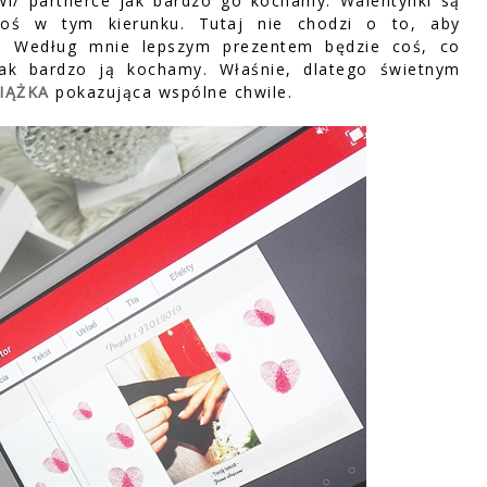
i/ partnerce jak bardzo go kochamy. Walentynki są
coś w tym kierunku. Tutaj nie chodzi o to, aby
i. Według mnie lepszym prezentem będzie coś, co
jak bardzo ją kochamy. Właśnie, dlatego świetnym
IĄŻKA
pokazująca wspólne chwile.