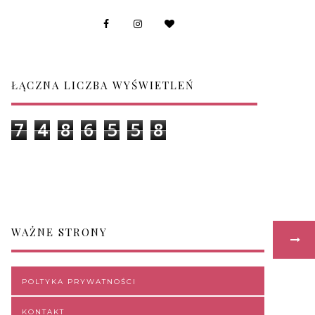
ŁĄCZNA LICZBA WYŚWIETLEŃ
7
4
8
6
5
5
8
WAŻNE STRONY
POLTYKA PRYWATNOŚCI
KONTAKT