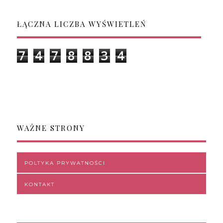
ŁĄCZNA LICZBA WYŚWIETLEŃ
7
4
7
8
8
3
4
WAŻNE STRONY
POLTYKA PRYWATNOŚCI
KONTAKT