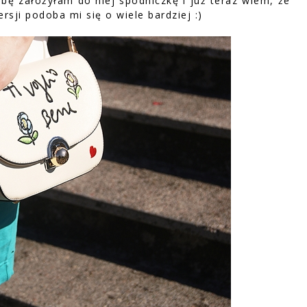
bę założyłam do niej spódniczkę i już teraz wiem, że
rsji podoba mi się o wiele bardziej :)