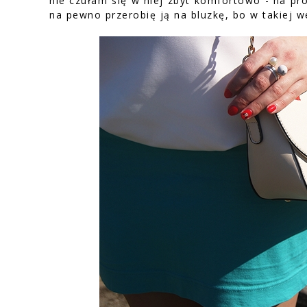
nie czułam się w niej zbyt komfortowo - na pró
na pewno przerobię ją na bluzkę, bo w takiej we