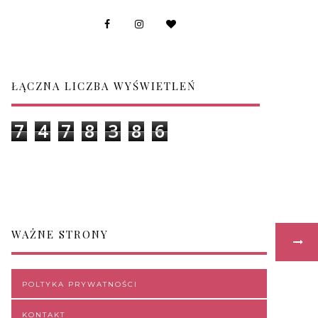
ŁĄCZNA LICZBA WYŚWIETLEŃ
7
4
7
8
3
8
6
WAŻNE STRONY
POLTYKA PRYWATNOŚCI
KONTAKT