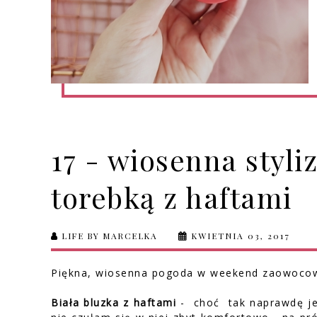
17 - wiosenna styliz
torebką z haftami
LIFE BY MARCELKA
KWIETNIA 03, 2017
Piękna, wiosenna pogoda w weekend zaowocował
Biała bluzka z haftami
- choć tak naprawdę jes