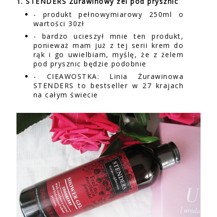
1. STENDERS Żurawinowy żel pod prysznic
- produkt pełnowymiarowy 250ml o
wartości 30zł
- bardzo ucieszył mnie ten produkt,
ponieważ mam już z tej serii krem do
rąk i go uwielbiam, myślę, że z żelem
pod prysznic będzie podobnie
- CIEAWOSTKA: Linia Żurawinowa
STENDERS to bestseller w 27 krajach
na całym świecie