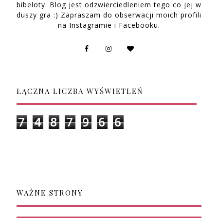
bibeloty. Blog jest odzwierciedleniem tego co jej w
duszy gra :) Zapraszam do obserwacji moich profili
na Instagramie i Facebooku.
ŁĄCZNA LICZBA WYŚWIETLEŃ
7
4
8
7
9
6
6
WAŻNE STRONY