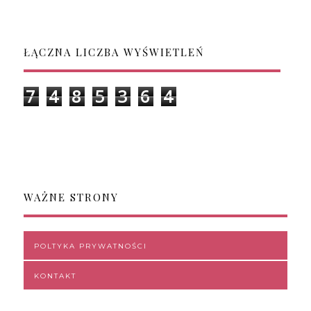
ŁĄCZNA LICZBA WYŚWIETLEŃ
7
4
8
5
3
6
4
WAŻNE STRONY
POLTYKA PRYWATNOŚCI
KONTAKT