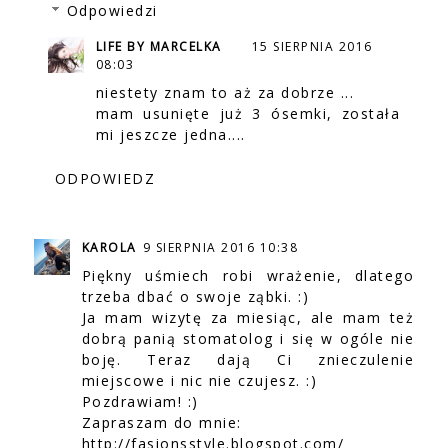
Odpowiedzi
LIFE BY MARCELKA
15 SIERPNIA 2016
08:03
niestety znam to aż za dobrze ...
mam usunięte już 3 ósemki, została
mi jeszcze jedna....
ODPOWIEDZ
KAROLA
9 SIERPNIA 2016 10:38
Piękny uśmiech robi wrażenie, dlatego
trzeba dbać o swoje ząbki. :)
Ja mam wizytę za miesiąc, ale mam też
dobrą panią stomatolog i się w ogóle nie
boję. Teraz dają Ci znieczulenie
miejscowe i nic nie czujesz. :)
Pozdrawiam! :)
Zapraszam do mnie:
http://fasionsstyle.blogspot.com/