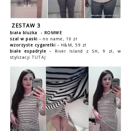
ZESTAW 3
biała bluzka - ROMWE
szal w paski
-
no name, 10 zł
wzorzyste cygaretki
-
H&M, 59 zł
białe espadryle
-
River Island z SH, 9 zł, w
stylizacji
TUTAJ