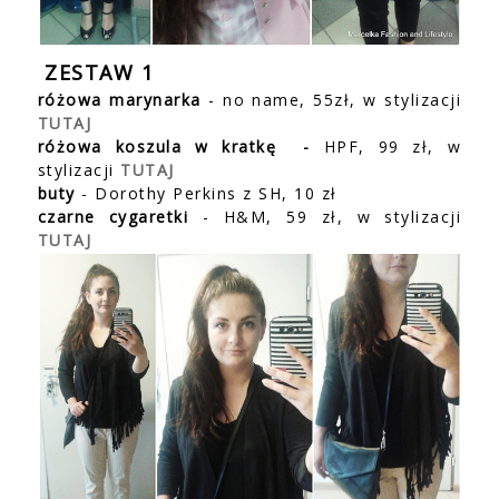
ZESTAW 1
różowa marynarka
- no name, 55zł, w stylizacji
TUTAJ
różowa koszula w kratkę
-
HPF, 99 zł, w
stylizacji
TUTAJ
buty
- Dorothy Perkins z SH, 10 zł
czarne cygaretki
- H&M, 59 zł, w stylizacji
TUTAJ