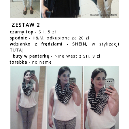
ZESTAW 2
czarny top
- SH, 5 zł
spodnie
- H&M, odkupione za 20 zł
wdzianko z frędzlami
-
SHEIN,
w stylizacji
TUTAJ
buty w panterkę
- Nine West z SH, 8 zl
torebka
- no name