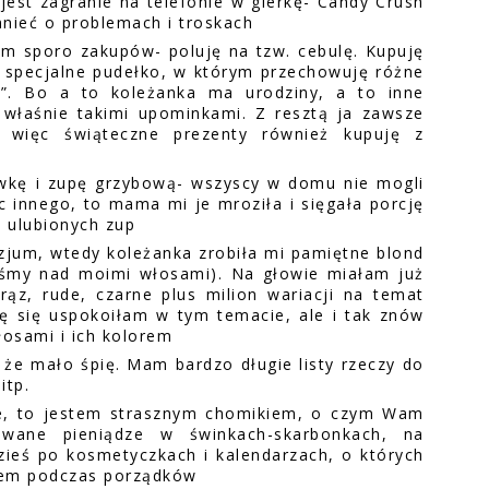
est zagranie na telefonie w gierkę- Candy Crush
nieć o problemach i troskach
tam sporo zakupów- poluję na tzw. cebulę. Kupuję
m specjalne pudełko, w którym przechowuję różne
y”. Bo a to koleżanka ma urodziny, a to inne
 właśnie takimi upominkami. Z resztą ja zawsze
, więc świąteczne prezenty również kupuję z
ówkę i zupę grzybową- wszyscy w domu nie mogli
nic innego, to mama mi je mroziła i sięgała porcję
h ulubionych zup
azjum, wtedy koleżanka zrobiła mi pamiętne blond
łyśmy nad moimi włosami). Na głowie miałam już
rąz, rude, czarne plus milion wariacji na temat
ę się uspokoiłam w tym temacie, ale i tak znów
łosami i ich kolorem
 że mało śpię. Mam bardzo długie listy rzeczy do
itp.
nie, to jestem strasznym chomikiem, o czym Wam
owane pieniądze w świnkach-skarbonkach, na
zieś po kosmetyczkach i kalendarzach, o których
kiem podczas porządków