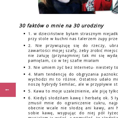
30 faktów o mnie na 30 urodziny
1. w dzieciństwie byłam strasznym niejad
przy stole w kuchni nas talerzem zupy prze
2. Nie przywiązuję się do rzeczy, ub
zawartości mojej szafy, żeby zrobić miejs
nie żałuję (przynajmniej tak mi się wyd
pamiętam, co w tej szafie miałam
3. Nie umiem żyć bez Internetu- niestety to
4. Mam tendencję do obgryzania paznokc
wychodzi mi to różnie. Ostatnio udało mi
noszę hybrydy Semilac, ale w przypływie st
5. Kawa to moje uzależnienie, ale piję tyl
6. Kiedyś słodziłam kawę i herbatę ok. 5
zmusił mnie do ograniczenie cukru, naj
obecnie wcale nie słodzę ani kawy, ani h
sobie kawę, wsypując do niej pół łyże
musiałam ją wylać, a pomyśleć, że słodził