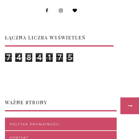
ŁĄCZNA LICZBA WYŚWIETLEŃ
7
4
8
4
1
7
5
WAŻNE STRONY
POLTYKA PRYWATNOŚCI
KONTAKT