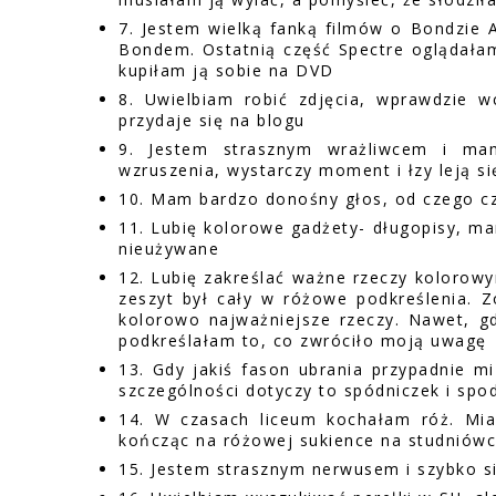
7. Jestem wielką fanką filmów o Bondzie 
Bondem. Ostatnią część Spectre oglądała
kupiłam ją sobie na DVD
8. Uwielbiam robić zdjęcia, wprawdzie 
przydaje się na blogu
9. Jestem strasznym wrażliwcem i ma
wzruszenia, wystarczy moment i łzy leją si
10. Mam bardzo donośny głos, od czego 
11. Lubię kolorowe gadżety- długopisy, mar
nieużywane
12. Lubię zakreślać ważne rzeczy kolorowy
zeszyt był cały w różowe podkreślenia. Z
kolorowo najważniejsze rzeczy. Nawet, g
podkreślałam to, co zwróciło moją uwagę
13. Gdy jakiś fason ubrania przypadnie m
szczególności dotyczy to spódniczek i spo
14. W czasach liceum kochałam róż. Mia
kończąc na różowej sukience na studniówce
15. Jestem strasznym nerwusem i szybko się