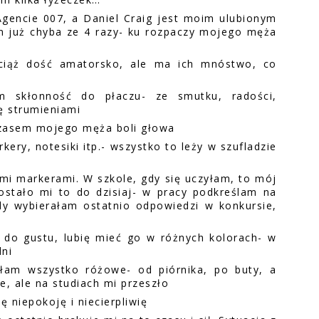
Agencie 007, a Daniel Craig jest moim ulubionym
m już chyba ze 4 razy- ku rozpaczy mojego męża
wciąż dość amatorsko, ale ma ich mnóstwo, co
m skłonność do płaczu- ze smutku, radości,
ę strumieniami
czasem mojego męża boli głowa
kery, notesiki itp.- wszystko to leży w szufladzie
mi markerami. W szkole, gdy się uczyłam, to mój
ostało mi to do dzisiaj- w pracy podkreślam na
dy wybierałam ostatnio odpowiedzi w konkursie,
i do gustu, lubię mieć go w różnych kolorach- w
dni
łam wszystko różowe- od piórnika, po buty, a
, ale na studiach mi przeszło
 niepokoję i niecierpliwię