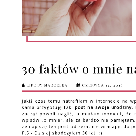
30 faktów o mnie n
LIFE BY MARCELKA
CZERWCA 14, 2016
Jakiś czas temu natrafiłam w Internecie na w
sama przygotuję taki
post na swoje urodziny.
N
zaczął powoli naglić, a miałam moment, że n
wpisów „o mnie”, ale za bardzo nie pamiętam,
że napiszę ten post od zera, nie wracając do 
P.S.- Dzisiaj skończyłam 30 lat :)