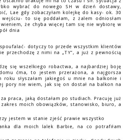
 ostatnio brakuje mi na to czasu i sił. Sytuacja z
zybko wybrać do nowego SH w dzień dostawy,
pić, Lae gdy zobaczyłam kolejkę do kasy- ok. 30
 wejściu- to się poddałam, z żalem odniosłam
owieniem, że chyba więcej tam się nie wybiorę w
pół dnia
 spoufalać- dotyczy to przede wszystkim klientów
ie przechodzę z nimi na „TY”, a już z pewnością
zę się wszelkiego robactwa, a najbardziej boję
 domu ćma, to jestem przerażona, a najgorsza
m roku słyszałam jakiegoś u mnie na balkonie i
j pory nie wiem, jak się on dostał na balkon na
sza praca, jaką dostałam po studiach. Pracuję już
ię zakres moich obowiązków, stanowisko, biuro, a
pizzy jestem w stanie zjeść prawie wszystko
anka dla moich lalek Barbie, na co potrafiłam