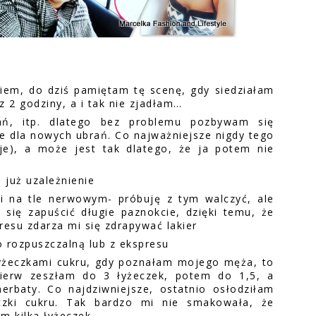
kiem, do dziś pamiętam tę scenę, gdy siedziałam
z 2 godziny, a i tak nie zjadłam…
rań, itp. dlatego bez problemu pozbywam się
ce dla nowych ubrań. Co najważniejsze nigdy tego
aje), a może jest tak dlatego, że ja potem nie
 już uzależnienie
i na tle nerwowym- próbuję z tym walczyć, ale
 się zapuścić długie paznokcie, dzięki temu, że
resu zdarza mi się zdrapywać lakier
ko rozpuszczalną lub z ekspresu
 łyżeczkami cukru, gdy poznałam mojego męża, to
pierw zeszłam do 3 łyżeczek, potem do 1,5, a
erbaty. Co najdziwniejsze, ostatnio osłodziłam
czki cukru. Tak bardzo mi nie smakowała, że
am kilka łyżeczek…