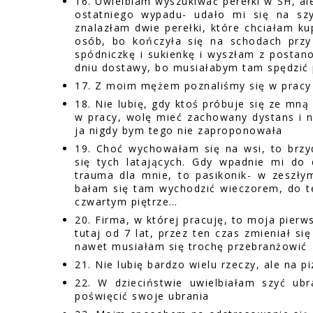
16. Uwielbiam wyszukiwać perełki w SH, ale
ostatniego wypadu- udało mi się na s
znalazłam dwie perełki, które chciałam ku
osób, bo kończyła się na schodach przy
spódniczkę i sukienkę i wyszłam z postan
dniu dostawy, bo musiałabym tam spędzić 
17. Z moim mężem poznaliśmy się w pracy
18. Nie lubię, gdy ktoś próbuje się ze mną
w pracy, wolę mieć zachowany dystans i n
ja nigdy bym tego nie zaproponowała
19. Choć wychowałam się na wsi, to brzyd
się tych latających. Gdy wpadnie mi do
trauma dla mnie, to pasikonik- w zeszły
bałam się tam wychodzić wieczorem, do te
czwartym piętrze…
20. Firma, w której pracuję, to moja pierw
tutaj od 7 lat, przez ten czas zmieniał s
nawet musiałam się trochę przebranżowić
21. Nie lubię bardzo wielu rzeczy, ale na 
22. W dzieciństwie uwielbiałam szyć ubr
poświęcić swoje ubrania