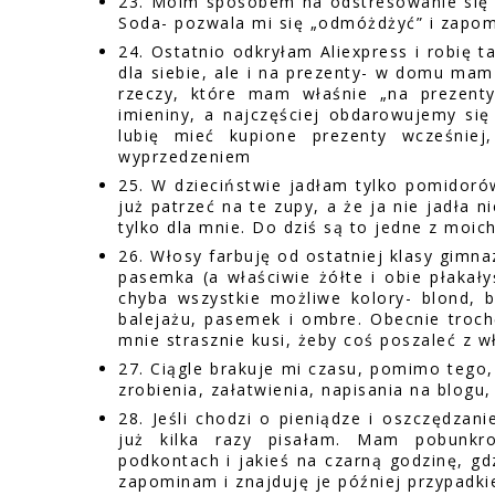
23. Moim sposobem na odstresowanie się j
Soda- pozwala mi się „odmóżdżyć” i zapom
24. Ostatnio odkryłam Aliexpress i robię 
dla siebie, ale i na prezenty- w domu ma
rzeczy, które mam właśnie „na prezent
imieniny, a najczęściej obdarowujemy się
lubię mieć kupione prezenty wcześniej
wyprzedzeniem
25. W dzieciństwie jadłam tylko pomidor
już patrzeć na te zupy, a że ja nie jadła 
tylko dla mnie. Do dziś są to jedne z moic
26. Włosy farbuję od ostatniej klasy gimn
pasemka (a właściwie żółte i obie płaka
chyba wszystkie możliwe kolory- blond, b
balejażu, pasemek i ombre. Obecnie troch
mnie strasznie kusi, żeby coś poszaleć z w
27. Ciągle brakuje mi czasu, pomimo tego,
zrobienia, załatwienia, napisania na blogu, 
28. Jeśli chodzi o pieniądze i oszczędza
już kilka razy pisałam. Mam pobunkr
podkontach i jakieś na czarną godzinę, gd
zapominam i znajduję je później przypad