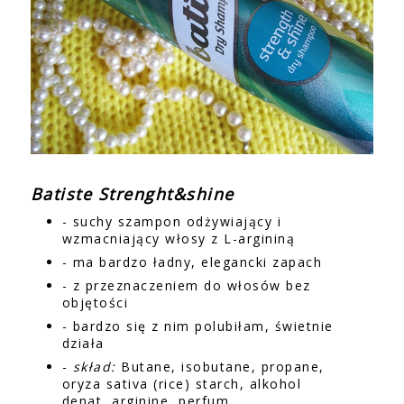
Batiste Strenght&shine
- suchy szampon odżywiający i
wzmacniający włosy z L-argininą
- ma bardzo ładny, elegancki zapach
- z przeznaczeniem do włosów bez
objętości
- bardzo się z nim polubiłam, świetnie
działa
-
skład:
Butane, isobutane, propane,
oryza sativa (rice) starch, alkohol
denat, arginine, perfum,