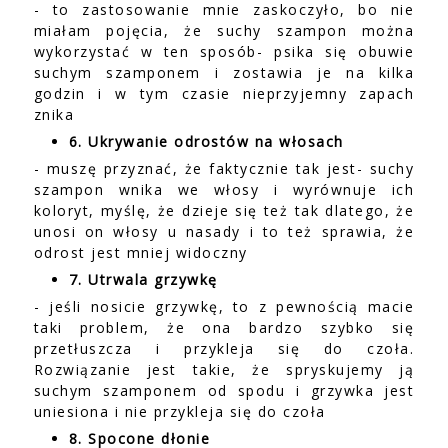
- to zastosowanie mnie zaskoczyło, bo nie
miałam pojęcia, że suchy szampon można
wykorzystać w ten sposób- psika się obuwie
suchym szamponem i zostawia je na kilka
godzin i w tym czasie nieprzyjemny zapach
znika
6. Ukrywanie odrostów na włosach
- muszę przyznać, że faktycznie tak jest- suchy
szampon wnika we włosy i wyrównuje ich
koloryt, myślę, że dzieje się też tak dlatego, że
unosi on włosy u nasady i to też sprawia, że
odrost jest mniej widoczny
7. Utrwala grzywkę
- jeśli nosicie grzywkę, to z pewnością macie
taki problem, że ona bardzo szybko się
przetłuszcza i przykleja się do czoła.
Rozwiązanie jest takie, że spryskujemy ją
suchym szamponem od spodu i grzywka jest
uniesiona i nie przykleja się do czoła
8. Spocone dłonie