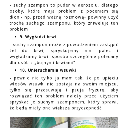
- suchy szampon to puder w aerozolu, dlatego
osoby, które mają problem z poceniem się
dłoni- np. przed ważną rozmową- powinny użyć
trochę suchego szamponu, który zniweluje ten
problem
9. Wygładzi brwi
- suchy szampon może z powodzeniem zastąpić
żel do brwi, spryskujemy nim palec i
wygładzamy brwi- sposób szczególnie polecany
dla osób z „bujnymi brwiami”
10. Unieruchamia wsuwki
- pewnie nie tylko ja mam tak, że po upięciu
włosów wsuwki nie zostają na swoim miejscu,
tylko się przesuwają i psują fryzurę, aby
rozwiązać ten problem należy przed użyciem
spryskać je suchym szamponem, który sprawi,
że będą miały one większą przyczepność