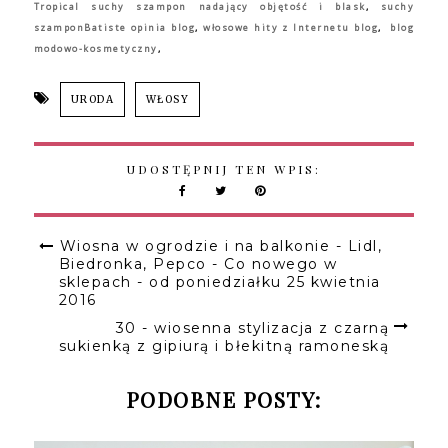
Tropical suchy szampon nadający objętość i blask
,
suchy
szamponBatiste opinia blog
,
włosowe hity z Internetu blog
,
blog
modowo-kosmetyczny
,
URODA
WŁOSY
UDOSTĘPNIJ TEN WPIS:
Wiosna w ogrodzie i na balkonie - Lidl,
Biedronka, Pepco - Co nowego w
sklepach - od poniedziałku 25 kwietnia
2016
30 - wiosenna stylizacja z czarną
sukienką z gipiurą i błekitną ramoneską
PODOBNE POSTY: