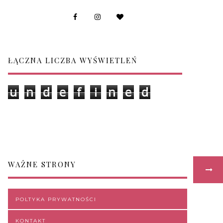
ŁĄCZNA LICZBA WYŚWIETLEŃ
u
n
d
e
f
i
n
e
d
WAŻNE STRONY
POLTYKA PRYWATNOŚCI
KONTAKT