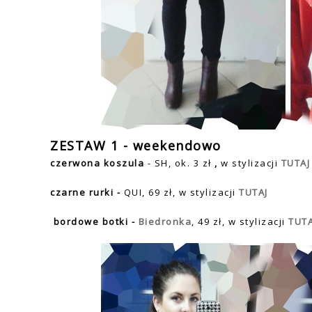
ZESTAW 1 - weekendowo
czerwona koszula
- SH, ok. 3 zł
,
w stylizacji
TUTAJ
czarne rurki -
QUI, 69 zł, w stylizacji
TUTAJ
bordowe botki -
Biedronka
, 49 z
ł, w s
tylizacji
TUTA