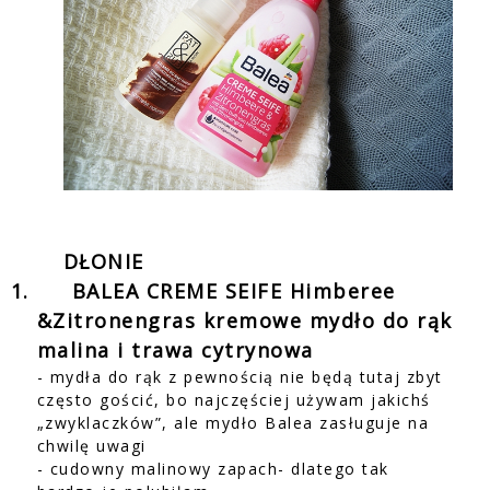
DŁONIE
1.
BALEA CREME SEIFE Himberee
&Zitronengras kremowe mydło do rąk
malina i trawa cytrynowa
- mydła do rąk z pewnością nie będą tutaj zbyt
często gościć, bo najczęściej używam jakichś
„zwyklaczków”, ale mydło Balea zasługuje na
chwilę uwagi
- cudowny malinowy zapach- dlatego tak