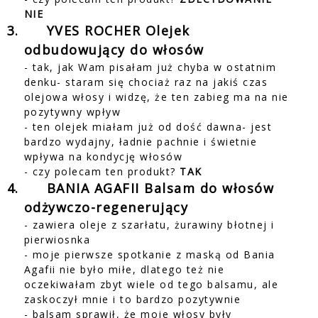
NIE
3.
YVES ROCHER Olejek
odbudowujący do włosów
- tak, jak Wam pisałam już chyba w ostatnim
denku- staram się chociaż raz na jakiś czas
olejowa włosy i widzę, że ten zabieg ma na nie
pozytywny wpływ
- ten olejek miałam już od dość dawna- jest
bardzo wydajny, ładnie pachnie i świetnie
wpływa na kondycję włosów
- czy polecam ten produkt?
TAK
4.
BANIA AGAFII Balsam do włosów
odżywczo-regenerujący
- zawiera oleje z szarłatu, żurawiny błotnej i
pierwiosnka
- moje pierwsze spotkanie z maską od Bania
Agafii nie było miłe, dlatego też nie
oczekiwałam zbyt wiele od tego balsamu, ale
zaskoczył mnie i to bardzo pozytywnie
- balsam sprawił, że moje włosy były