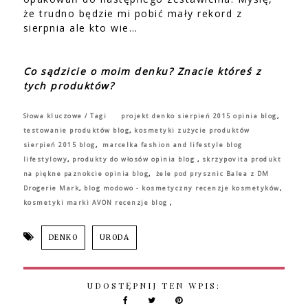
że trudno będzie mi pobić mały rekord z
sierpnia ale kto wie…
Co sądzicie o moim denku? Znacie któreś z
tych produktów?
Słowa kluczowe / Tagi
projekt denko sierpień 2015 opinia blog
,
testowanie produktów blog
,
kosmetyki zużycie produktów
sierpień 2015 blog
,
marcelka fashion and lifestyle blog
lifestylowy
,
produkty do włosów opinia blog
,
skrzypovita produkt
na piękne paznokcie
opinia blog
,
żele pod prysznic Balea z DM
Drogerie Mark
,
blog modowo - kosmetyczny recenzje kosmetyków
,
kosmetyki marki AVON recenzje blog
,
DENKO
URODA
UDOSTĘPNIJ TEN WPIS: