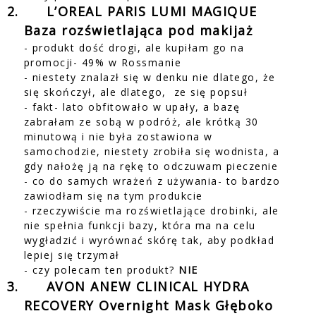
2.
L’OREAL PARIS LUMI MAGIQUE
Baza rozświetlająca pod makijaż
- produkt dość drogi, ale kupiłam go na
promocji- 49% w Rossmanie
- niestety znalazł się w denku nie dlatego, że
się skończył, ale dlatego,
ze się popsuł
- fakt- lato obfitowało w upały, a bazę
zabrałam ze sobą w podróż, ale krótką 30
minutową i nie była zostawiona w
samochodzie, niestety zrobiła się wodnista, a
gdy nałożę ją na rękę to odczuwam pieczenie
- co do samych wrażeń z używania- to bardzo
zawiodłam się na tym produkcie
- rzeczywiście ma rozświetlające drobinki, ale
nie spełnia funkcji bazy, która ma na celu
wygładzić i wyrównać skórę tak, aby podkład
lepiej się trzymał
- czy polecam ten produkt?
NIE
3.
AVON ANEW CLINICAL HYDRA
RECOVERY Overnight Mask Głęboko