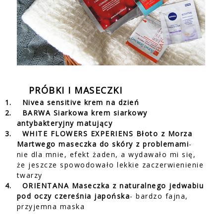
PRÓBKI I MASECZKI
1.
Nivea sensitive krem na dzień
2.
BARWA Siarkowa krem siarkowy
antybakteryjny matujący
3.
WHITE FLOWERS EXPERIENS Błoto z Morza
Martwego maseczka do skóry z problemami
-
nie dla mnie, efekt żaden, a wydawało mi się,
że jeszcze spowodowało lekkie zaczerwienienie
twarzy
4.
ORIENTANA Maseczka z naturalnego jedwabiu
pod oczy czereśnia japońska
- bardzo fajna,
przyjemna maska