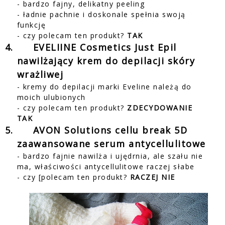
- bardzo fajny, delikatny peeling
- ładnie pachnie i doskonale spełnia swoją
funkcję
- czy polecam ten produkt?
TAK
4.
EVELIINE Cosmetics Just Epil
nawilżający krem do depilacji skóry
wrażliwej
- kremy do depilacji marki Eveline należą do
moich ulubionych
- czy polecam ten produkt?
ZDECYDOWANIE
TAK
5.
AVON Solutions cellu break 5D
zaawansowane serum antycellulitowe
- bardzo fajnie nawilża i ujędrnia, ale szału nie
ma, właściwości antycellulitowe raczej słabe
- czy [polecam ten produkt?
RACZEJ NIE