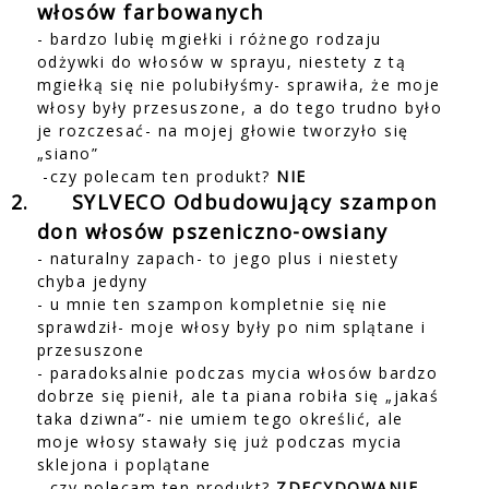
włosów farbowanych
- bardzo lubię mgiełki i różnego rodzaju
odżywki do włosów w sprayu, niestety z tą
mgiełką się nie polubiłyśmy- sprawiła, że moje
włosy były przesuszone, a do tego trudno było
je rozczesać- na mojej głowie tworzyło się
„siano”
-czy polecam ten produkt?
NIE
2.
SYLVECO Odbudowujący szampon
don włosów pszeniczno-owsiany
- naturalny zapach- to jego plus i niestety
chyba jedyny
- u mnie ten szampon kompletnie się nie
sprawdził- moje włosy były po nim splątane i
przesuszone
- paradoksalnie podczas mycia włosów bardzo
dobrze się pienił, ale ta piana robiła się „jakaś
taka dziwna”- nie umiem tego określić, ale
moje włosy stawały się już podczas mycia
sklejona i poplątane
- czy polecam ten produkt?
ZDECYDOWANIE