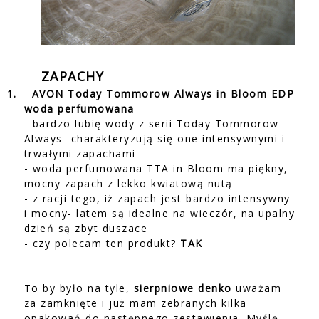
ZAPACHY
1.
AVON Today Tommorow Always in Bloom EDP
woda perfumowana
- bardzo lubię wody z serii Today Tommorow
Always- charakteryzują się one intensywnymi i
trwałymi zapachami
- woda perfumowana TTA in Bloom ma piękny,
mocny zapach z lekko kwiatową nutą
- z racji tego, iż zapach jest bardzo intensywny
i mocny- latem są idealne na wieczór, na upalny
dzień są zbyt duszace
- czy polecam ten produkt?
TAK
To by było na tyle,
sierpniowe denko
uważam
za zamknięte i już mam zebranych kilka
opakowań do następnego zestawienia. Myślę,