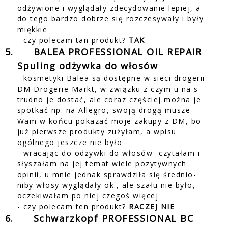
odżywione i wyglądały zdecydowanie lepiej, a
do tego bardzo dobrze się rozczesywały i były
miękkie
- czy polecam tan produkt?
TAK
5.
BALEA PROFESSIONAL OIL REPAIR
Spuling odżywka do włosów
- kosmetyki Balea są dostępne w sieci drogerii
DM Drogerie Markt, w związku z czym u na s
trudno je dostać, ale coraz częściej można je
spotkać np. na Allegro, swoją drogą musze
Wam w końcu pokazać moje zakupy z DM, bo
już pierwsze produkty zużyłam, a wpisu
ogólnego jeszcze nie było
- wracając do odżywki do włosów- czytałam i
słyszałam na jej temat wiele pozytywnych
opinii, u mnie jednak sprawdziła się średnio-
niby włosy wyglądały ok., ale szału nie było,
oczekiwałam po niej czegoś więcej
- czy polecam ten produkt?
RACZEJ NIE
6.
Schwarzkopf PROFESSIONAL BC