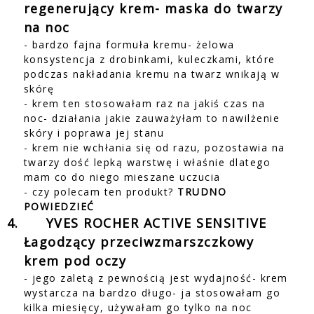
regenerujący krem- maska do twarzy
na noc
- bardzo fajna formuła kremu- żelowa
konsystencja z drobinkami, kuleczkami, które
podczas nakładania kremu na twarz wnikają w
skórę
- krem ten stosowałam raz na jakiś czas na
noc- działania jakie zauważyłam to nawilżenie
skóry i poprawa jej stanu
- krem nie wchłania się od razu, pozostawia na
twarzy dość lepką warstwę i właśnie dlatego
mam co do niego mieszane uczucia
- czy polecam ten produkt?
TRUDNO
POWIEDZIEĆ
4.
YVES ROCHER ACTIVE SENSITIVE
Łagodzący przeciwzmarszczkowy
krem pod oczy
- jego zaletą z pewnością jest wydajność- krem
wystarcza na bardzo długo- ja stosowałam go
kilka miesięcy, używałam go tylko na noc