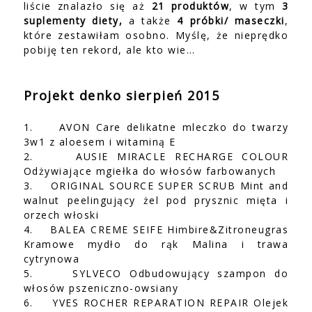
liście znalazło się aż
21 produktów
, w tym
3
suplementy diety,
a także
4 próbki/ maseczki
,
które zestawiłam osobno. Myślę, że nieprędko
pobiję ten rekord, ale kto wie…
Projekt denko sierpień 2015
1.
AVON Care delikatne mleczko do twarzy
3w1 z aloesem i witaminą E
2.
AUSIE MIRACLE RECHARGE COLOUR
Odżywiające mgiełka do włosów farbowanych
3.
ORIGINAL SOURCE SUPER SCRUB Mint and
walnut peelingujący żel pod prysznic mięta i
orzech włoski
4.
BALEA CREME SEIFE Himbire&Zitroneugras
Kramowe mydło do rąk Malina i trawa
cytrynowa
5.
SYLVECO Odbudowujący szampon do
włosów pszeniczno-owsiany
6.
YVES ROCHER REPARATION REPAIR Olejek