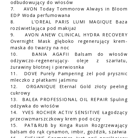
odbudowujący do włosów
7.
AVON Today Tommorow Always in Bloom
EDP Woda perfumowana
8.
L’OREAL PARIS LUMI MAGIQUE Baza
rozświetlająca pod makijaż
9.
AVON ANEW CLINICAL HYDRA RECOVERY
Overnight Mask głęboko regenerujący krem-
maska do twarzy na noc
10.
BANIA AGAFII Balsam do włosów
odżywczo-regenerujący- oleje z szarłatu,
żurawiny błotnej i pierwiosnka
11.
DOVE Purely Pampering żel pod prysznic
mleczko z płatkami jaśminu
12.
ORGANIQUE Eternal Gold złoty peeling
cukrowy
13.
BALEA PROFESSIONAL OIL REPAIR Spuling
odżywka do włośów
14.
YVES ROCHER ACTIV SENSITIVE Łagodzący
przeciwzmarszczkowy krem pod oczy
15.
PAT&RUB by Kinga Rusin Rozgrzewający
balsam do rąk cynamon, imbir, goździk, szałwia