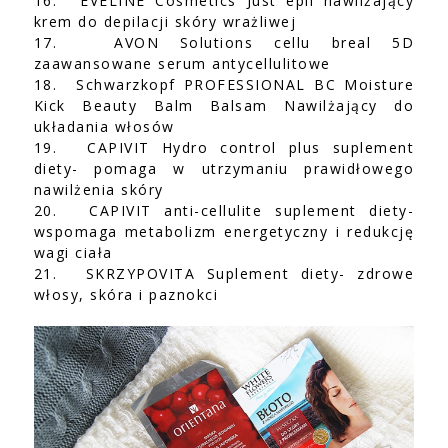
16.
EVELINE Cosmetics Just epil nawilżający
krem do depilacji skóry wrażliwej
17.
AVON Solutions cellu breal 5D
zaawansowane serum antycellulitowe
18.
Schwarzkopf PROFESSIONAL BC Moisture
Kick Beauty Balm Balsam Nawilżający do
układania włosów
19.
CAPIVIT Hydro control plus suplement
diety- pomaga w utrzymaniu prawidłowego
nawilżenia skóry
20.
CAPIVIT anti-cellulite suplement diety-
wspomaga metabolizm energetyczny i redukcję
wagi ciała
21.
SKRZYPOVITA Suplement diety- zdrowe
włosy, skóra i paznokci