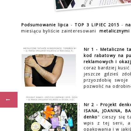
Podsumowanie lipca
-
TOP 3 LIPIEC 2015
-
na
miesiącu byliście zainteresowani
metalicznymi 
Nr 1 - Metaliczne t
kod rabatowy na pud
reklamowych i okaz
coraz bardziej kusić
jeszcze gdzieś zdo
przyozdobię swoje
pozwolić na odrobin
Nr 2 - Projekt den
ISANA, JOANNA, BA
denko
" cieszy się 
wpis z tej serii,
opakowania i w jaki