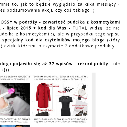
 mnie to, jak to będzie wyglądało za kilka miesięcy -
ieś podsumowanie akcji, czy coś takiego :)
LOSSY w podróży - zawartość pudełka z kosmetykami
 - lipiec 2015 + kod dla Was
-
TUTAJ
, widzę, że nie
pudełka z kosmetykami :), ale w przypadku tego wpisu
s
specjalny kod dla czytelników mojego bloga
(który
:)) dzięki któremu otrzymacie 2 dodatkowe produkty.
blogu pojawiło się aż 37 wpisów - rekord pobity - nie
 :)))