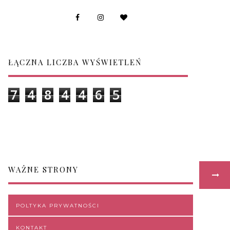
ŁĄCZNA LICZBA WYŚWIETLEŃ
7
4
8
4
4
6
5
WAŻNE STRONY
POLTYKA PRYWATNOŚCI
KONTAKT