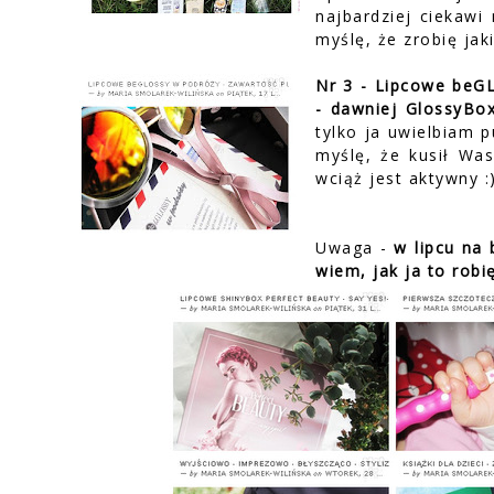
najbardziej ciekawi
myślę, że zrobię jak
Nr 3 - Lipcowe beG
- dawniej GlossyBox
tylko ja uwielbiam 
myślę, że kusił Wa
wciąż jest aktywny 
Uwaga -
w lipcu na 
wiem, jak ja to robię