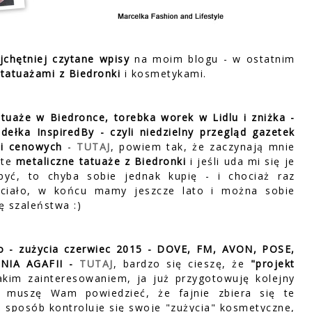
jchętniej czytane wpisy
na moim blogu - w ostatnim
tatuażami z Biedronki
i kosmetykami.
atuaże w Biedronce, torebka worek w Lidlu i zniżka -
ełka InspiredBy - czyli niedzielny przegląd gazetek
ji cenowych
-
TUTAJ
, powiem tak, że zaczynają mnie
 te
metaliczne tatuaże z
Biedronki
i jeśli uda mi się je
być, to chyba sobie jednak kupię - i chociaż raz
 ciało, w końcu mamy jeszcze lato i można sobie
ę szaleństwa :)
ko - zużycia czerwiec 2015 - DOVE, FM, AVON, POSE,
NIA AGAFII -
TUTAJ
, bardzo się cieszę, że
"projekt
takim zainteresowaniem, ja już przygotowuję kolejny
 a muszę Wam powiedzieć, że fajnie zbiera się te
ś sposób kontroluje się swoje "zużycia" kosmetyczne,