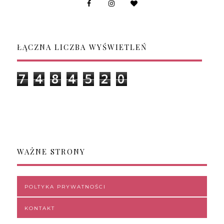
ŁĄCZNA LICZBA WYŚWIETLEŃ
7
4
8
4
5
2
0
WAŻNE STRONY
POLTYKA PRYWATNOŚCI
KONTAKT