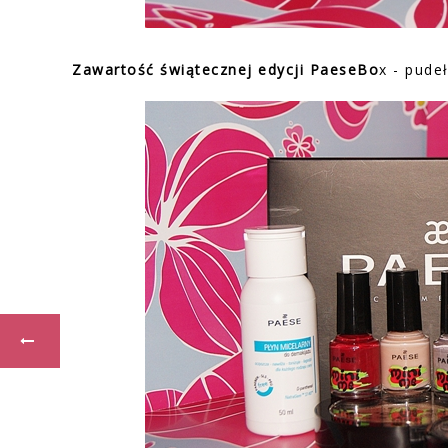
Zawartość świątecznej edycji PaeseBo
x - pude