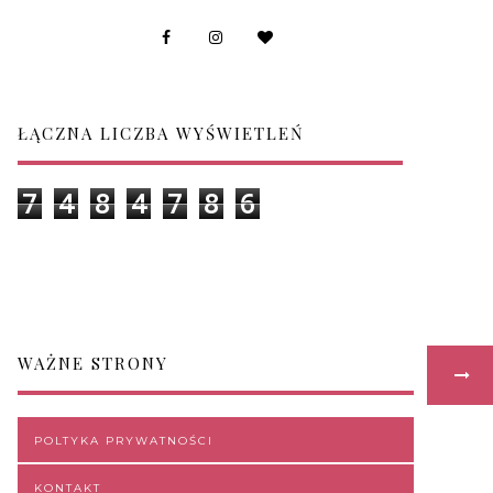
ŁĄCZNA LICZBA WYŚWIETLEŃ
7
4
8
4
7
8
6
WAŻNE STRONY
POLTYKA PRYWATNOŚCI
KONTAKT