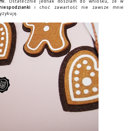
mi
. Ostatecznie jednak doszłam do wniosku, że w
niespodzianki
i choć zawartość nie zawsze mnie
ryzykuję.