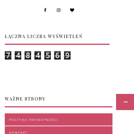
ŁĄCZNA LICZBA WYŚWIETLEŃ
7
4
8
4
5
6
9
WAŻNE STRONY
POLTYKA PRYWATNOŚCI
KONTAKT