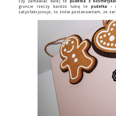
czy zamawiać dalej te
pudełka z kosmetyka
gruncie rzeczy bardzo lubię te
pudełka - 
satysfakcjonuje, to znów postanowiłam, że za