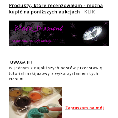
Produkty, które recenzowałam - można
kupić na poniższych aukcjach
KLIK
UWAGA !!!!
W jednym z najbliższych postów przedstawię
tutorial makijażowy z wykorzystaniem tych
cieni !!!
Zapraszam na mój