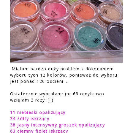
Miałam bardzo duży problem z dokonaniem
wyboru tych 12 kolorów, ponieważ do wyboru
jest ponad 120 odcieni....
Ostatecznie wybrałam: (nr 63 omyłkowo
wzięłam 2 razy :) )
11 niebieski opalizujący
34 żółty iskrzący
38 jasny intensywny groszek opalizujący
63 ciemny fiolet iskrzący