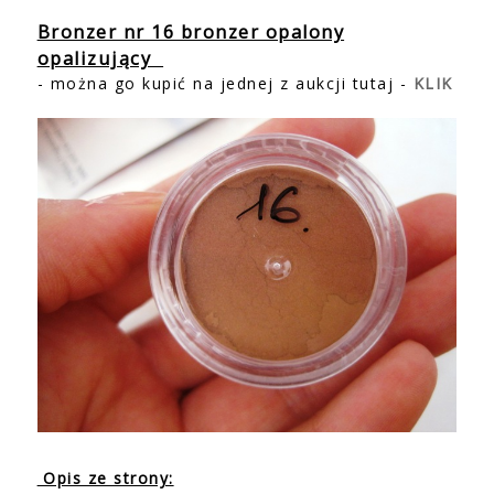
Bronzer nr 16 bronzer opalony
opalizujący
- można go kupić na jednej z aukcji tutaj -
KLIK
Opis ze strony: