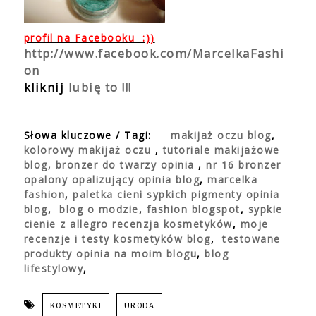
profil na Facebooku :))
http://www.facebook.com/MarcelkaFashi
on
kliknij
lubię to !!!
Słowa kluczowe / Tagi:
makijaż oczu blog
,
kolorowy makijaż oczu
,
tutoriale makijażowe
blog,
bronzer do twarzy opinia
,
nr 16 bronzer
opalony opalizujący opinia blog
,
marcelka
fashion
,
paletka cieni sypkich pigmenty opinia
blog
,
blog o modzie
,
fashion blogspot
,
sypkie
cienie z allegro recenzja kosmetyków
,
moje
recenzje i testy kosmetyków blog
,
testowane
produkty opinia na moim blogu
,
blog
lifestylowy
,
KOSMETYKI
URODA