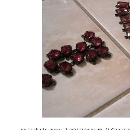
no i tak oto powstał mój kołnierzyk :)) Co sądzi