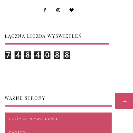
ŁĄCZNA LICZBA WYŚWIETLEŃ
7
4
8
4
0
8
8
WAŻNE STRONY
POLTYKA PRYWATNOŚCI
KONTAKT