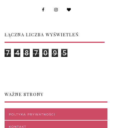
ŁĄCZNA LICZBA WYŚWIETLEŃ
7
4
8
7
0
9
5
WAŻNE STRONY
POLTYKA PRYWATNOŚCI
KONTAKT