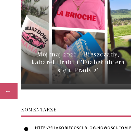
Mój maj 2026 - Bieszczady,
kabaret Hrabi i "Diabeł ubiera
się u Prady 2"
KOMENTARZE
HTTP://SILAKOBIECOSCI.BLOG.NOWOSCI.COM.