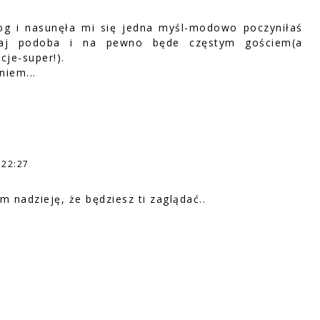
og i nasunęła mi się jedna myśl-modowo poczyniłaś
taj podoba i na pewno będe częstym gościem(a
cje-super!).
niem...
 22:27
m nadzieję, że będziesz ti zaglądać..